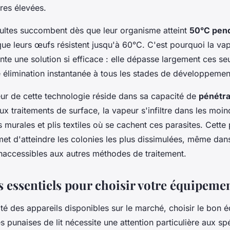
res élevées.
ultes succombent dès que leur organisme atteint
50°C pen
 que leurs œufs résistent jusqu'à 60°C. C'est pourquoi la va
te une solution si efficace : elle dépasse largement ces seu
e élimination instantanée à tous les stades de développemen
ur de cette technologie réside dans sa capacité de
pénétra
x traitements de surface, la vapeur s'infiltre dans les moi
s murales et plis textiles où se cachent ces parasites. Cett
et d'atteindre les colonies les plus dissimulées, même dan
inaccessibles aux autres méthodes de traitement.
es essentiels pour choisir votre équipeme
ité des appareils disponibles sur le marché, choisir le bon
s punaises de lit nécessite une attention particulière aux sp