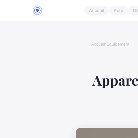
Accueil
Actu
D
Accueil
›
Équipement
Apparei