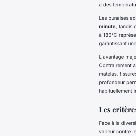
à des températu
Les punaises ad
minute
, tandis
à 180°C représen
garantissant un
L'avantage maje
Contrairement au
matelas, fissure
profondeur perm
habituellement 
Les critèr
Face à la divers
vapeur contre le