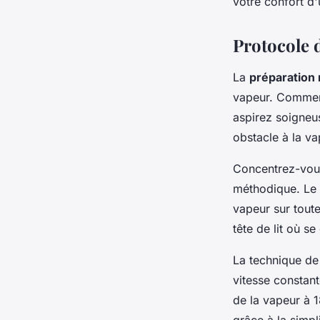
votre confort d'
Protocole d
La
préparation
vapeur. Commenc
aspirez soigneus
obstacle à la va
Concentrez-vou
méthodique. Le m
vapeur sur toute
tête de lit où s
La technique de
vitesse constan
de la vapeur à 1