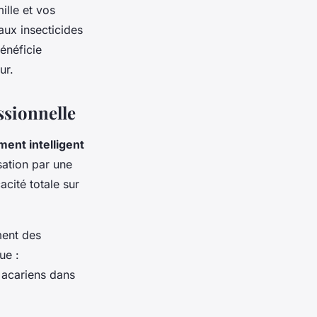
ille et vos
aux insecticides
énéficie
ur.
ssionnelle
ment intelligent
sation par une
cité totale sur
ment des
ue :
 acariens dans