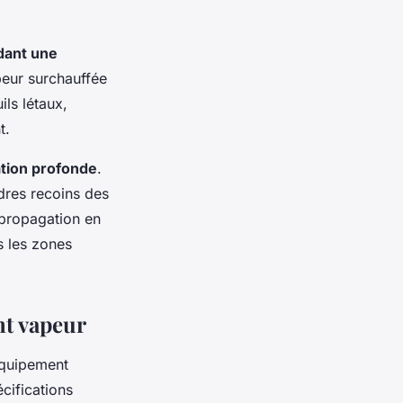
dant une
peur surchauffée
ils létaux,
t.
tion profonde
.
ndres recoins des
e propagation en
s les zones
nt vapeur
 équipement
écifications