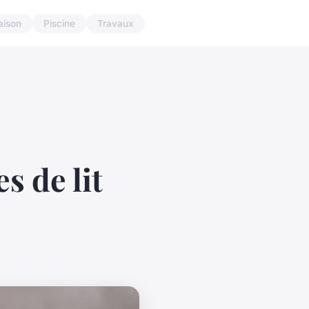
aison
Piscine
Travaux
s de lit