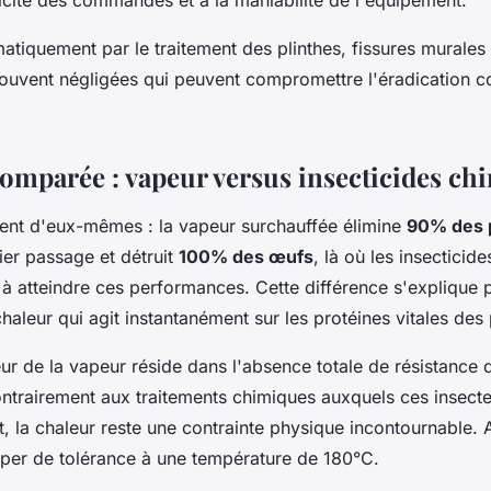
icité des commandes et à la maniabilité de l'équipement.
tiquement par le traitement des plinthes, fissures murales e
ouvent négligées qui peuvent compromettre l'éradication 
 comparée : vapeur versus insecticides ch
rlent d'eux-mêmes : la vapeur surchauffée élimine
90% des 
ier passage et détruit
100% des œufs
, là où les insecticid
à atteindre ces performances. Cette différence s'explique p
haleur qui agit instantanément sur les protéines vitales des 
ur de la vapeur réside dans l'absence totale de résistance
ontrairement aux traitements chimiques auxquels ces insect
, la chaleur reste une contrainte physique incontournable. 
per de tolérance à une température de 180°C.