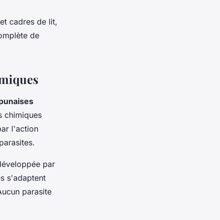
t cadres de lit,
complète de
imiques
punaises
es chimiques
ar l'action
parasites.
 développée par
es s'adaptent
Aucun parasite