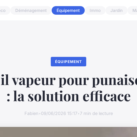
éco
Déménagement
Équipement
Immo
Jardin
M
ÉQUIPEMENT
l vapeur pour punaise
: la solution efficace
Fabien
•
09/06/2026 15:17
•
7 min de lecture