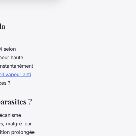
la
 selon
peur haute
 instantanément
il vapeur anti
ces ?
arasites ?
 mécanisme
es, malgré leur
ition prolongée