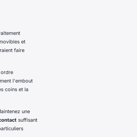
raitement
movibles et
aient faire
 ordre
tement l'embout
s coins et la
Maintenez une
contact
suffisant
rticuliers