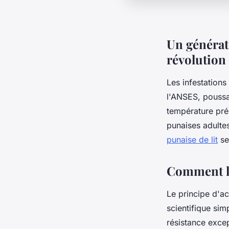
Un générate
révolution
Les infestation
l'ANSES, poussa
température prés
punaises adulte
punaise de lit
se
Comment la
Le principe d'ac
scientifique sim
résistance excep