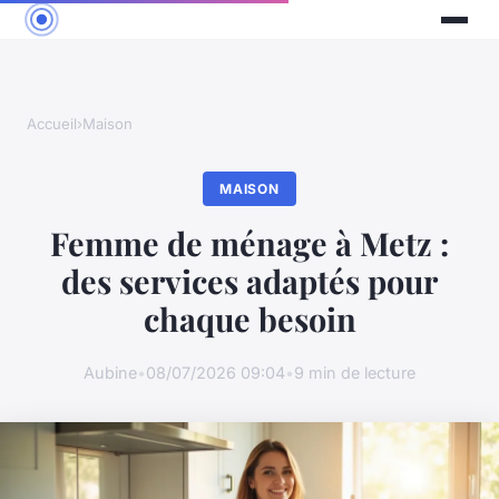
Accueil
›
Maison
MAISON
Femme de ménage à Metz :
des services adaptés pour
chaque besoin
Aubine
•
08/07/2026 09:04
•
9 min de lecture