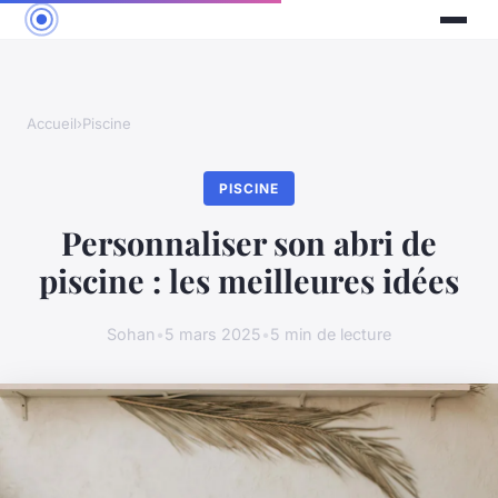
Accueil
›
Piscine
PISCINE
Personnaliser son abri de
piscine : les meilleures idées
Sohan
•
5 mars 2025
•
5 min de lecture