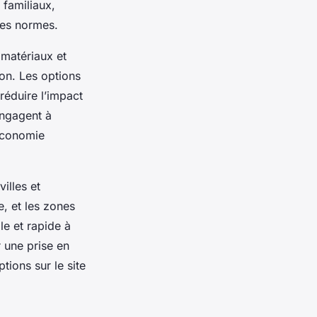
 familiaux,
 des normes.
s matériaux et
ion. Les options
réduire l’impact
engagent à
’économie
illes et
, et les zones
le et rapide à
r une prise en
tions sur le site