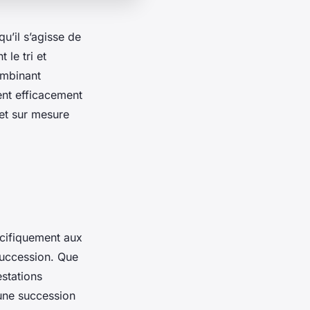
u’il s’agisse de
le tri et
ombinant
ent efficacement
 et sur mesure
écifiquement aux
 succession. Que
stations
 une succession