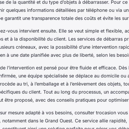
e de la quantité et du type d’objets à débarrasser. Pour ce fa
ir quelques informations détaillées par téléphone ou via un
pe garantit une transparence totale des coûts et évite les sur
ez-vous intervient ensuite. Elle se veut simple et flexible, 
s et à la disponibilité du client. Les services de débarras 
ieurs créneaux, avec la possibilité d’une intervention rapi
en à une date planifiée avec plus de liberté, selon les besoi
e l’intervention est pensé pour être fluide et efficace. Dès 
firmée, une équipe spécialisée se déplace au domicile ou a
rocède au tri, à l’emballage et à l’enlèvement des objets, to
pécifiques du client. Tout au long du processus, un accom
ut être proposé, avec des conseils pratiques pour optimiser
 sur mesure adapté à vos besoins, consulter trocasion vous 
, notamment dans le Grand Ouest. Ce service allie rapidité, e
, constituant ainsi une solution parfaite pour gérer vos déba