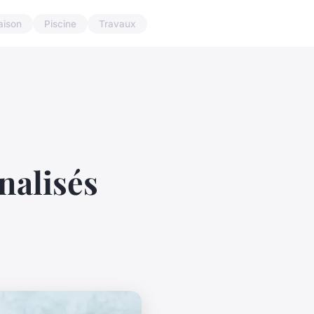
aison
Piscine
Travaux
nalisés