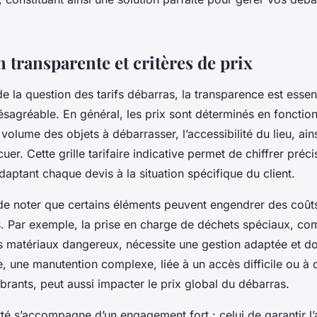
n transparente et critères de prix
 la question des tarifs débarras, la transparence est essent
ésagréable. En général, les prix sont déterminés en fonction
e volume des objets à débarrasser, l’accessibilité du lieu, ain
uer. Cette grille tarifaire indicative permet de chiffrer préc
daptant chaque devis à la situation spécifique du client.
t de noter que certains éléments peuvent engendrer des coût
. Par exemple, la prise en charge de déchets spéciaux, co
s matériaux dangereux, nécessite une gestion adaptée et do
, une manutention complexe, liée à un accès difficile ou à 
rants, peut aussi impacter le prix global du débarras.
té s’accompagne d’un engagement fort : celui de garantir l’