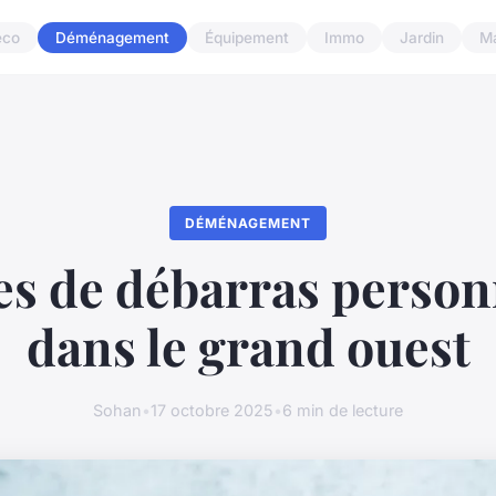
éco
Déménagement
Équipement
Immo
Jardin
M
DÉMÉNAGEMENT
es de débarras person
dans le grand ouest
Sohan
•
17 octobre 2025
•
6 min de lecture