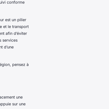
suivi conforme
r est un pilier
e et le transport
t afin d’éviter
s services
nt d’une
région, pensez à
icacement une
’appuie sur une