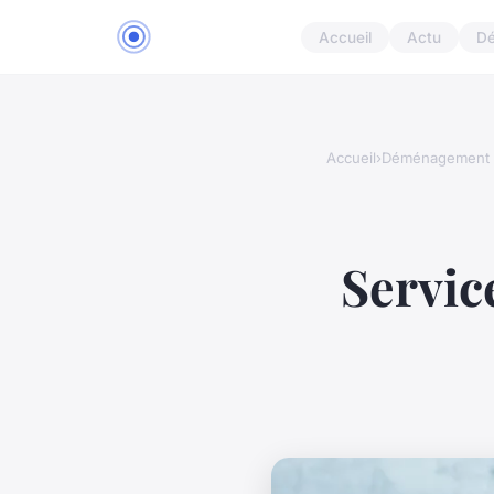
Accueil
Actu
D
Accueil
›
Déménagement
Servic