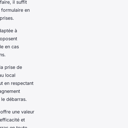
ire, il suffit
 formulaire en
prises.
adaptée à
proposent
de en cas
ns.
la prise de
u local
ut en respectant
pagnement
 le débarras.
offre une valeur
fficacité et
rras en toute