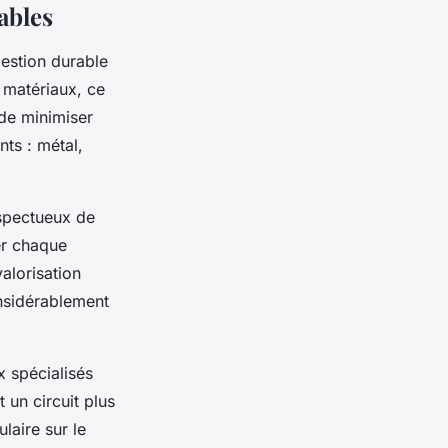
ables
gestion durable
s matériaux, ce
 de minimiser
nts : métal,
espectueux de
er chaque
valorisation
onsidérablement
x spécialisés
 un circuit plus
laire sur le