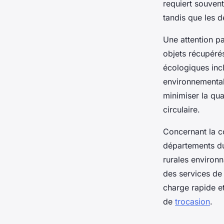
requiert souven
tandis que les d
Une attention par
objets récupérés
écologiques incl
environnemental
minimiser la qu
circulaire.
Concernant la co
départements du
rurales environn
des services de 
charge rapide et
de
trocasion
.