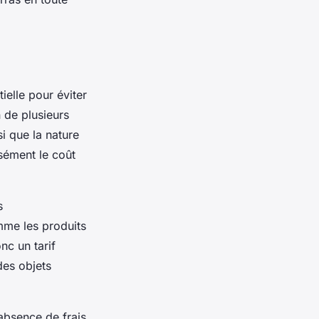
ielle pour éviter
 de plusieurs
si que la nature
isément le coût
s
mme les produits
nc un tarif
des objets
absence de frais