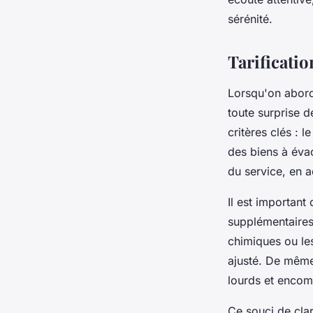
sérénité.
Tarificatio
Lorsqu'on aborde
toute surprise d
critères clés : l
des biens à évac
du service, en a
Il est importan
supplémentaires
chimiques ou le
ajusté. De même
lourds et encomb
Ce souci de clar