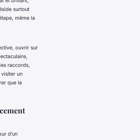
 et brillant,
éside surtout
 étape, même la
tive, ouvrir sur
ectaculaire,
des raccords,
visiter un
rer que la
encement
our d’un