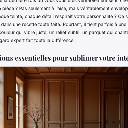
 la dernière fois où vous vous êtes véritablement senti ch
e pièce ? Pas seulement à l’aise, mais véritablement envel
ue teinte, chaque détail respirait votre personnalité ? Ce s
 dans une recette toute faite. Pourtant, il tient parfois à une
ouleur qui vibre juste, un relief subtil, un parquet qui chant
gard expert fait toute la différence.
ions essentielles pour sublimer votre int