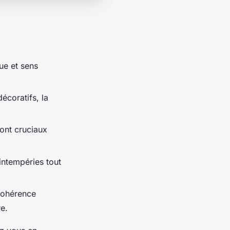
ue et sens
écoratifs, la
ont cruciaux
intempéries tout
cohérence
re.