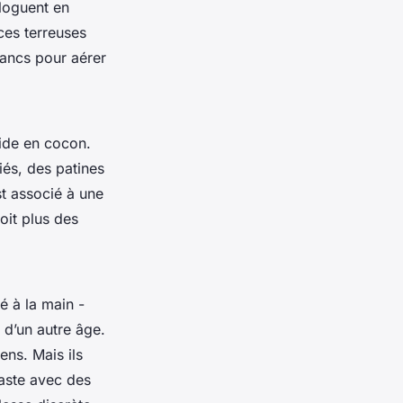
aloguent en
ces terreuses
lancs pour aérer
oide en cocon.
iés, des patines
st associé à une
voit plus des
é à la main -
 d’un autre âge.
ens. Mais ils
raste avec des