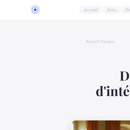
Accueil
Actu
D
Accueil
›
Travaux
D
d'int