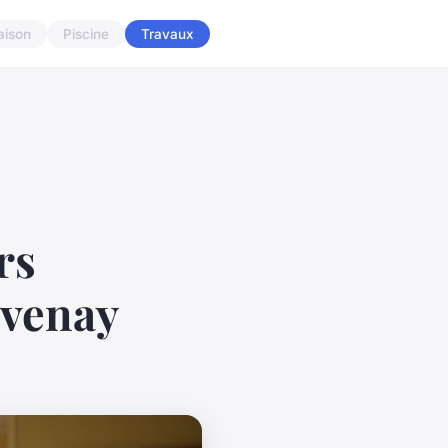
aison
Piscine
Travaux
rs
avenay