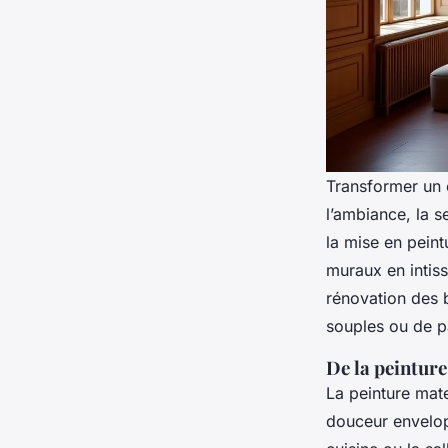
Transformer un e
l’ambiance, la s
la mise en peint
muraux en intiss
rénovation des b
souples ou de pa
De la peintur
La peinture mate
douceur envelop