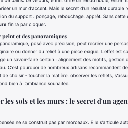
le de bains. Le velours, enfin, offre un rendu noble, entre mat
oriser un mur d’accent. Mais le secret d’un résultat durable r
tion du support : ponçage, rebouchage, apprêt. Sans cette
ure
finira par cloquer.
r peint et des panoramiques
 panoramique, posé avec précision, peut recréer une perspec
naire ou donner du relief à une pièce exiguë. L’effet est sp
ge un savoir-faire certain : alignement des motifs, gestion 
eau. C’est pourquoi de nombreux artisans recommandent de 
e choisir - toucher la matière, observer les reflets, s’assu
ond bien à l’ambiance souhaitée.
les sols et les murs : le secret d'un ag
ensée ne se construit pas par morceaux. Elle s’articule aut