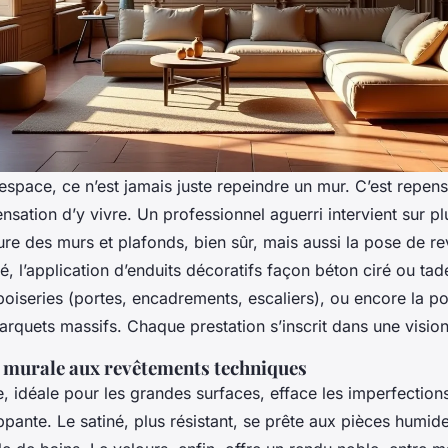
space, ce n’est jamais juste repeindre un mur. C’est repens
ensation d’y vivre. Un professionnel aguerri intervient sur plu
ure des murs et plafonds, bien sûr, mais aussi la pose de r
é, l’application d’enduits décoratifs façon béton ciré ou tade
oiseries (portes, encadrements, escaliers), ou encore la p
rquets massifs. Chaque prestation s’inscrit dans une vision
e murale aux revêtements techniques
, idéale pour les grandes surfaces, efface les imperfection
pante. Le satiné, plus résistant, se prête aux pièces humi