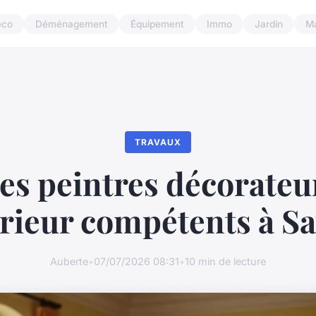
éco
Déménagement
Équipement
Immo
Jardin
M
TRAVAUX
es peintres décorateu
érieur compétents à S
Auberte
•
07/07/2026 08:31
•
10 min de lecture