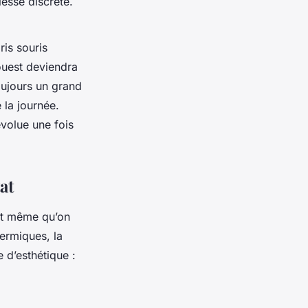
lesse discrète.
ris souris
’ouest deviendra
oujours un grand
 la journée.
évolue une fois
at
ant même qu’on
hermiques, la
 d’esthétique :