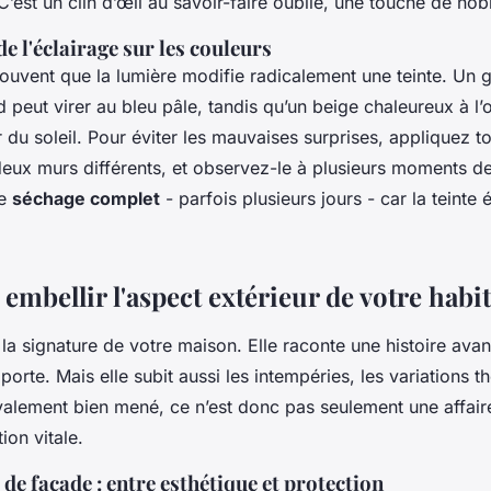
C’est un clin d’œil au savoir-faire oublié, une touche de nob
e l'éclairage sur les couleurs
ouvent que la lumière modifie radicalement une teinte. Un g
 peut virer au bleu pâle, tandis qu’un beige chaleureux à l
du soleil. Pour éviter les mauvaises surprises, appliquez t
deux murs différents, et observez-le à plusieurs moments de
le
séchage complet
- parfois plusieurs jours - car la teinte 
 embellir l'aspect extérieur de votre habit
 la signature de votre maison. Elle raconte une histoire av
 porte. Mais elle subit aussi les intempéries, les variations t
valement bien mené, ce n’est donc pas seulement une affaire
ion vitale.
de façade : entre esthétique et protection