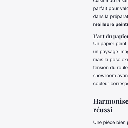
cuisine ou la sal
parfait pour val
dans la prépara
meilleure peint
L'art du papie
Un papier peint
un paysage imagi
mais la pose exi
tension du roul
showroom avant d
couleur corresp
Harmoniser 
réussi
Une pièce bien p