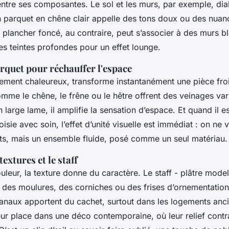
 entre ses composantes. Le sol et les murs, par exemple, di
parquet en chêne clair appelle des tons doux ou des nuan
 plancher foncé, au contraire, peut s’associer à des murs b
es teintes profondes pour un effet lounge.
rquet pour réchauffer l'espace
llement chaleureux, transforme instantanément une pièce fr
me le chêne, le frêne ou le hêtre offrent des veinages var
n large lame, il amplifie la sensation d’espace. Et quand il e
isie avec soin, l’effet d’unité visuelle est immédiat : on ne 
cts, mais un ensemble fluide, posé comme un seul matériau.
textures et le staff
uleur, la texture donne du caractère. Le staff - plâtre model
 des moulures, des corniches ou des frises d’ornementation
sanaux apportent du cachet, surtout dans les logements anci
eur place dans une déco contemporaine, où leur relief cont