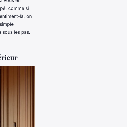
ez vous en
oppé, comme si
entiment-là, on
 simple
e sous les pas.
érieur