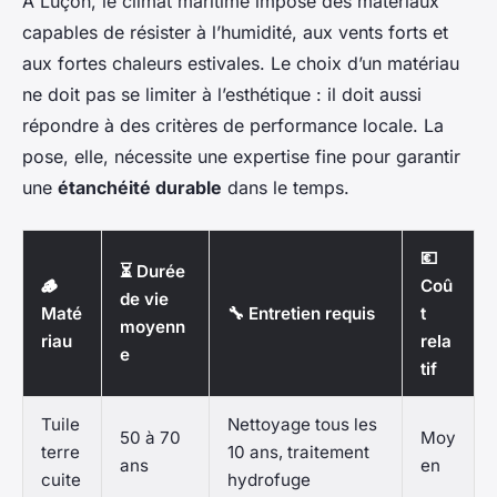
À Luçon, le climat maritime impose des matériaux
capables de résister à l’humidité, aux vents forts et
aux fortes chaleurs estivales. Le choix d’un matériau
ne doit pas se limiter à l’esthétique : il doit aussi
répondre à des critères de performance locale. La
pose, elle, nécessite une expertise fine pour garantir
une
étanchéité durable
dans le temps.
💶
⏳ Durée
🪵
Coû
de vie
Maté
🔧 Entretien requis
t
moyenn
riau
rela
e
tif
Tuile
Nettoyage tous les
50 à 70
Moy
terre
10 ans, traitement
ans
en
cuite
hydrofuge