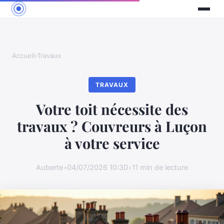
Accueil
›
Travaux
TRAVAUX
Votre toit nécessite des
travaux ? Couvreurs à Luçon
à votre service
Auberte
•
04/07/2026 10:30
•
11 min de lecture