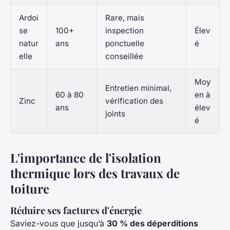
Ardoi
Rare, mais
se
100+
inspection
Élev
natur
ans
ponctuelle
é
elle
conseillée
Moy
Entretien minimal,
60 à 80
en à
Zinc
vérification des
ans
élev
joints
é
L'importance de l'isolation
thermique lors des travaux de
toiture
Réduire ses factures d'énergie
Saviez-vous que jusqu’à
30 % des déperditions